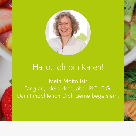
Ernährungsberatung
Aktuelles und Kurse
FAQ
Hallo, ich bin Karen!
Mein Motto ist:
Über mich
Fang an, bleib dran, aber RICHTIG!
Damit möchte ich Dich gerne begeistern.
Kontakt