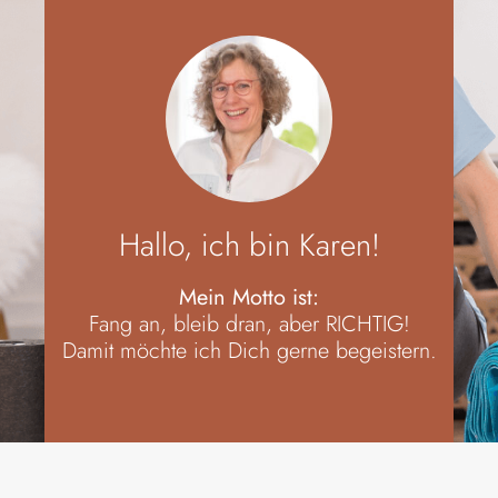
Ernährungsberatung
Aktuelles und Kurse
FAQ
Hallo, ich bin Karen!
Mein Motto ist:
Über mich
Fang an, bleib dran, aber RICHTIG!
Damit möchte ich Dich gerne begeistern.
Kontakt