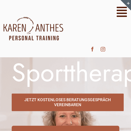
Zum
Inhalt
To
springen
Na
Home
Personal Training
Sportthera
Sporttherapie
JETZT KOSTENLOSES BERATUNGSGESPRÄCH
Funktionelles Training
VEREINBAREN
Rückentraining